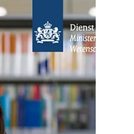
oproepen. Waar vind je passende
ondersteuning? In welke taal? En hoe houd
je rekening met thema’s als meertaligheid,
verschillen tussen schoolsystemen en de
specifieke context van je gezin? Het team
van Onderwijs Versterkers onderzoekt of er
behoefte is