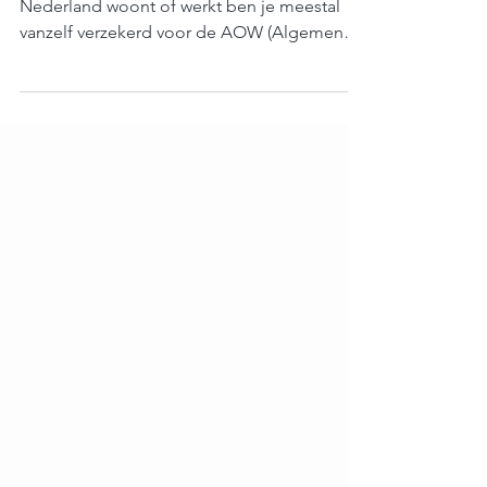
Bron: https://www.svb.nl/nl/vv Als je in
Nederland woont of werkt ben je meestal
vanzelf verzekerd voor de AOW (Algemene
Ouderdoms Wet)...