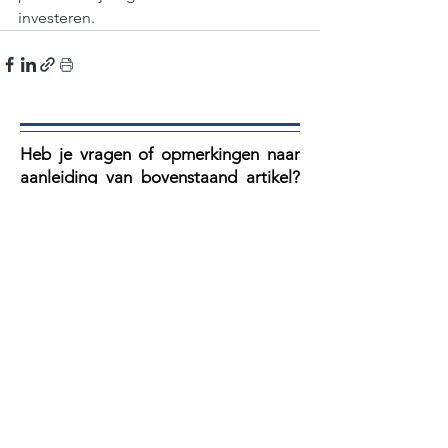
investeren.
Heb je vragen of opmerkingen naar
aanleiding van bovenstaand artikel?
V
ul dan het formulier hieronder in.
Onze secretaris leest elke mail en je
krijgt altijd reactie.
Artikel:
Voornaam
Achternaam