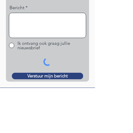
Bericht
Ik ontvang ook graag jullie
nieuwsbrief
Verstuur mijn bericht
Nieuwsbrief
Meld je aan voor de nieuwsbrief
en blijf op de hoogte van
belangrijke ontwikkelingen voor
Nederlanders buiten Nederland!