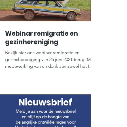
Webinar remigratie en
gezinhereniging
Bekijk hier ons webinar remigratie en
gezinshereniging van 25 juni 2021 terug. Met
medewerking van en dank aan zowel het IND
(spreker: Ruth Kanis) als Everaert Advocaten
(spreker: advocaat Hermie de Voer). Niet
eerder hadden we zo veel en zulke
specifieke vragen van tevoren
Nieuwsbrief
binnengekregen, een duidelijk teken dat het
vaak om specifieke casuïstiek draait die
Meld je aan voor de nieuwsbrief
soms bovendien best lastig is. In de
en blijf op de hoogte van
presentatie die hieronder te zien is,
belangrijke ontwikkelingen voor