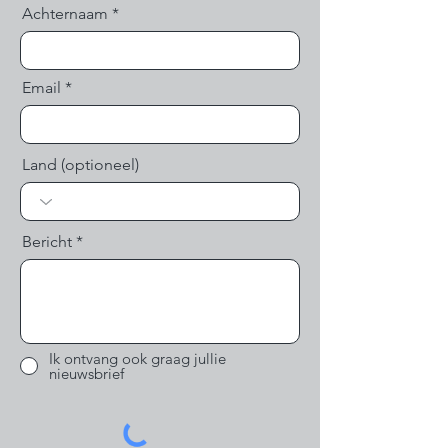
Achternaam
Email
Land (optioneel)
Bericht
Ik ontvang ook graag jullie
nieuwsbrief