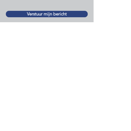
Verstuur mijn bericht
Nieuwsbrief
Meld je aan voor de nieuwsbrief
en blijf op de hoogte van
belangrijke ontwikkelingen voor
Nederlanders buiten Nederland!