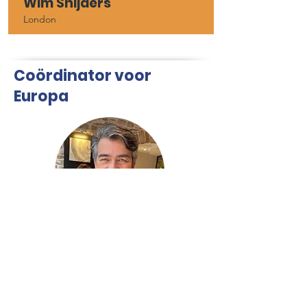
Wim Snijders
London
Coördinator voor
Europa
Berry Drijsen