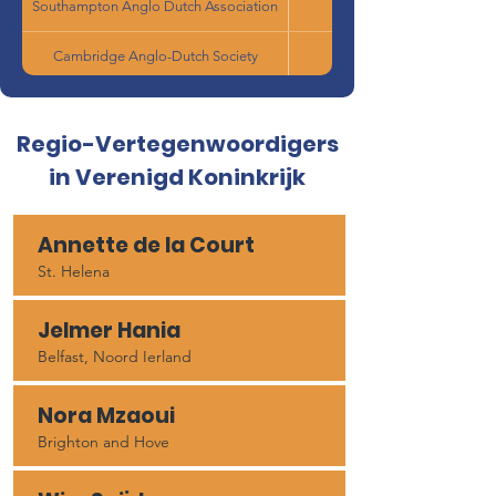
Southampton Anglo Dutch Association
Cambridge Anglo-Dutch Society
Dutch Centre
Jacobine van Laar
Regio-Vertegenwoordigers
De Dutch Women of Surrey
in Verenigd Koninkrijk
Dutch in Avon Group
Esther Pickup-Keller
Annette de la Court
The Dutch Circle MK
St. Helena
Jelmer Hania
Belfast, Noord Ierland
Nora Mzaoui
Brighton and Hove