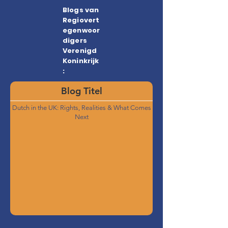
Blogs van
Regiovert
egenwoor
digers
Verenigd
Koninkrijk
:
Blog Titel
Dutch in the UK: Rights, Realities & What Comes
Next