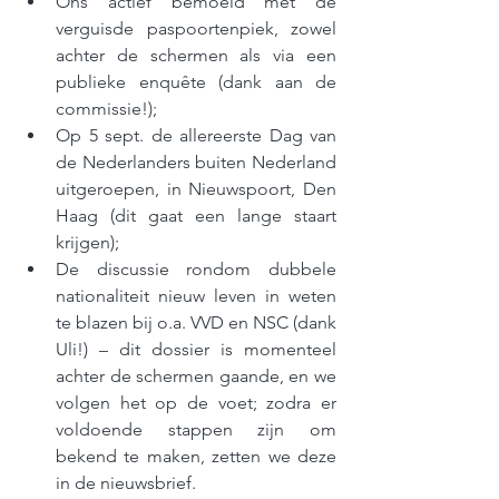
Ons actief bemoeid met de 
verguisde paspoortenpiek, zowel 
achter de schermen als via een 
publieke enquête (dank aan de 
commissie!); 
Op 5 sept. de allereerste Dag van 
de Nederlanders buiten Nederland 
uitgeroepen, in Nieuwspoort, Den 
Haag (dit gaat een lange staart 
krijgen); 
De discussie rondom dubbele 
nationaliteit nieuw leven in weten 
te blazen bij o.a. VVD en NSC (dank 
Uli!) – dit dossier is momenteel 
achter de schermen gaande, en we 
volgen het op de voet; zodra er 
voldoende stappen zijn om 
bekend te maken, zetten we deze 
in de nieuwsbrief.