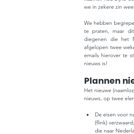
we in zekere zin we
We hebben begrepen 
te praten, maar di
diegenen die het N
afgelopen twee weken
emails hierover te 
nieuws is!
Plannen ni
Het nieuwe (naamloz
nieuws, op twee ele
De eisen voor na
(flink) verzwaar
die naar Nederla