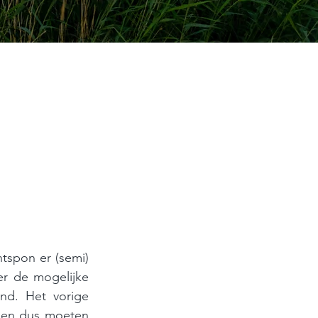
spon er (semi) 
r de mogelijke 
nd. Het vorige 
, en dus moeten 