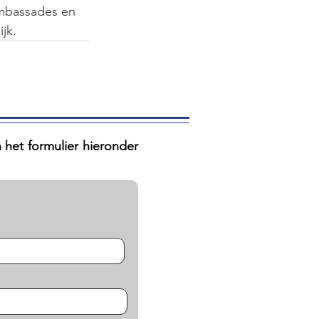
ambassades en 
jk.
n het formulier hieronder