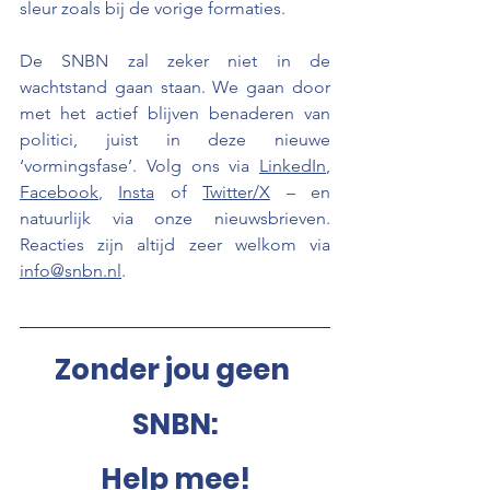
sleur zoals bij de vorige formaties.  
D
e SNBN zal zeker niet in de 
wachtstand gaan staan. We gaan door 
met het actief blijven benaderen van 
politici, juist in deze nieuwe 
‘vormingsfase’. Volg ons via 
LinkedIn
, 
Facebook
, 
Insta
 of 
Twitter/X
 – en 
natuurlijk via onze nieuwsbrieven. 
Reacties zijn altijd zeer welkom via 
info@snbn.nl
. 
Zonder jou geen 
SNBN:
Help mee!