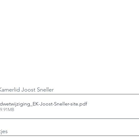
amerlid Joost Sneller
etwijziging_EK-Joost-Sneller-site
.pdf
 9.91MB
jes