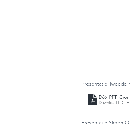
Presentatie Tweede K
D66_PPT_Grondw
Download PDF •
Presentatie Simon Ot