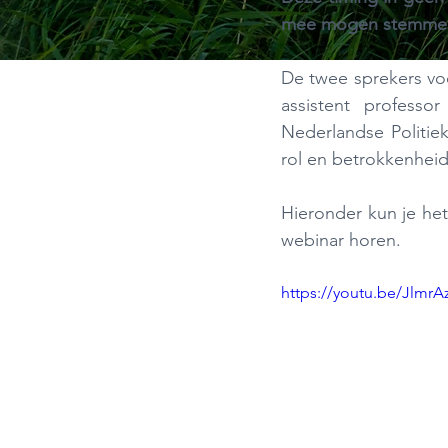
mee mogen stemmen v
De twee sprekers voo
assistent professo
Nederlandse Politie
rol en betrokkenheid 
Hieronder kun je het
webinar horen.
https://youtu.be/JlmrA