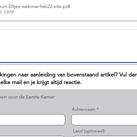
mon-Otjes-webinar-feb22-site
.pdf
 6.20MB
ingen naar aanleiding van bovenstaand artikel? V
ul da
lke mail en je krijgt altijd reactie.
Achternaam
Land (optioneel)