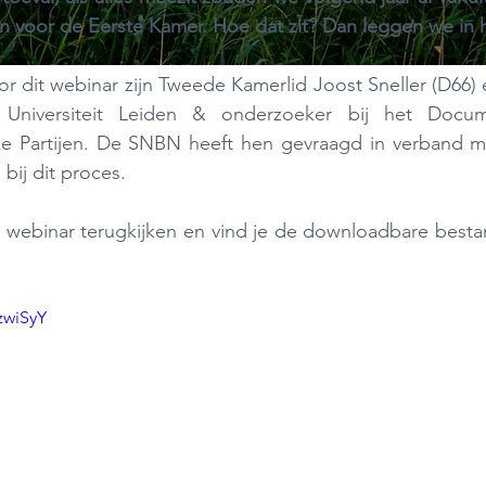
oor de Eerste Kamer. Hoe dat zit? Dan leggen we in he
r dit webinar zijn Tweede Kamerlid Joost Sneller (D66) 
r Universiteit Leiden & onderzoeker bij het Docume
ke Partijen. De SNBN heeft hen gevraagd in verband me
bij dit proces.
 webinar terugkijken en vind je de downloadbare bestan
zwiSyY