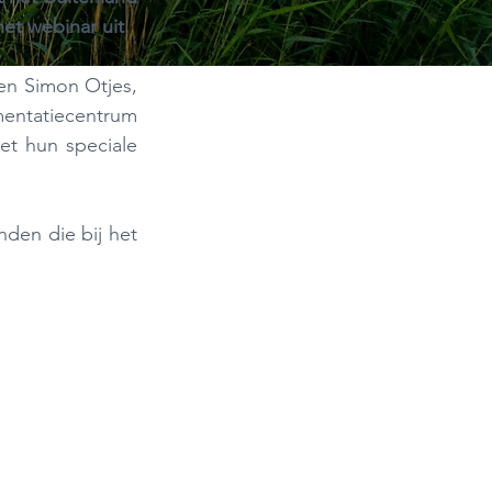
t webinar uit.
en Simon Otjes, 
ntatiecentrum 
t hun speciale 
den die bij het 