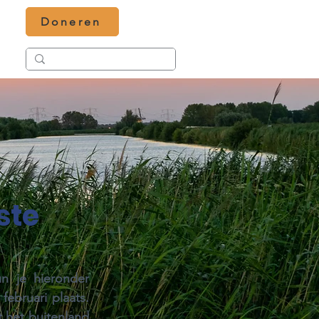
Doneren
ste
 je hieronder 
bruari plaats. 
 het buitenland 