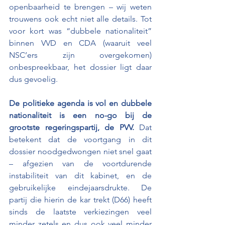
openbaarheid te brengen – wij weten 
trouwens ook echt niet alle details. Tot 
voor kort was “dubbele nationaliteit” 
binnen VVD en CDA (waaruit veel 
NSC’ers zijn overgekomen) 
onbespreekbaar, het dossier ligt daar 
dus gevoelig.
De politieke agenda is vol en dubbele 
nationaliteit is een no-go bij de 
grootste regeringspartij, de PVV.
 Dat 
betekent dat de voortgang in dit 
dossier noodgedwongen niet snel gaat 
– afgezien van de voortdurende 
instabiliteit van dit kabinet, en de 
gebruikelijke eindejaarsdrukte. De 
partij die hierin de kar trekt (D66) heeft 
sinds de laatste verkiezingen veel 
minder zetels en dus ook veel minder 