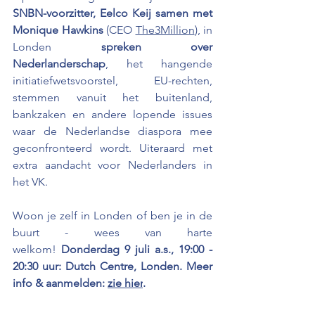
SNBN-voorzitter, Eelco Keij samen met 
Monique Hawkins
 (CEO 
The3Million
), in 
Londen 
spreken over 
Nederlanderschap
, het hangende 
initiatiefwetsvoorstel, EU-rechten, 
stemmen vanuit het buitenland, 
bankzaken en andere lopende issues 
waar de Nederlandse diaspora mee 
geconfronteerd wordt. Uiteraard met 
extra aandacht voor Nederlanders in 
het VK.
Woon je zelf in Londen of ben je in de 
buurt - wees van harte 
welkom! 
Donderdag 9 juli a.s., 19:00 - 
20:30 uur: Dutch Centre, Londen. Meer 
info & aanmelden: 
zie hier
.