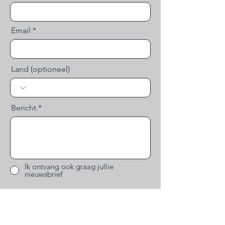
Email
Land (optioneel)
Bericht
Ik ontvang ook graag jullie
nieuwsbrief