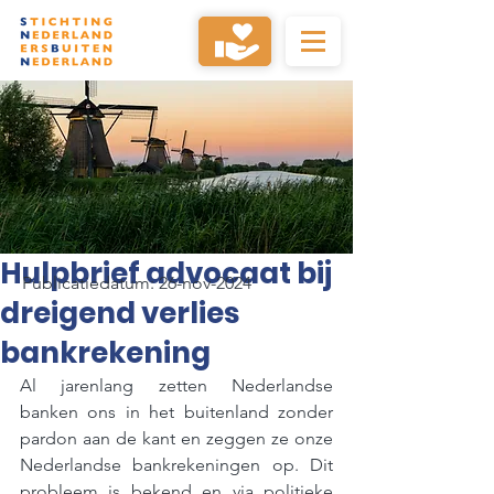
Hulpbrief advocaat bij
Publicatiedatum: 26-nov-2024
dreigend verlies
bankrekening
Al jarenlang zetten Nederlandse 
banken ons in het buitenland zonder 
pardon aan de kant en zeggen ze onze 
Nederlandse bankrekeningen op. Dit 
probleem is bekend en via politieke 