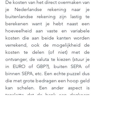
De kosten van het direct overmaken van 
je Nederlandse rekening naar je 
buitenlandse rekening zijn lastig te 
berekenen want je hebt naast een 
hoeveelheid aan vaste en variabele 
kosten die aan beide kanten worden 
verrekend, ook de mogelijkheid de 
kosten te delen (of niet) met de 
ontvanger, de valuta te kiezen (stuur je 
in EURO of GBP?), buiten SEPA of 
binnen SEPA, etc. Een echte puzzel dus 
die met grote bedragen een hoop geld 
kan schelen. Een ander aspect is 
tenslotte dat de bank een dagkoers 
rekent in tegenstelling tot de actuele 
koers die doorgaans van toepassing 
zijn bij FintechBanks. Met actuele 
koersen weet je waar je aan toe bent en 
kun je op de koersschommelingen 