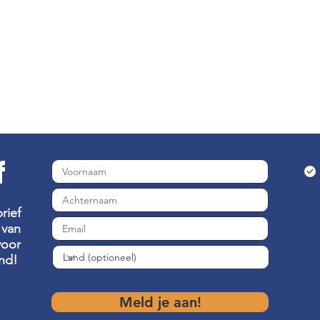
f
rief
van
voor
nd!
Meld je aan!