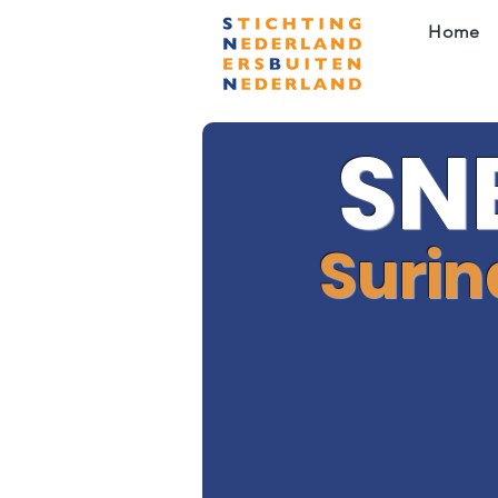
Home
SN
Suri