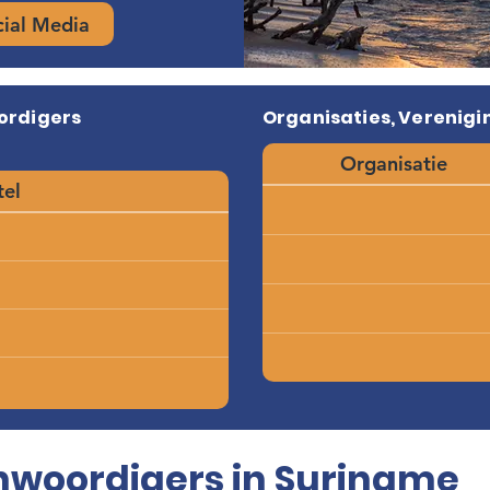
cial Media
ordigers
Organisaties, Verenigi
Organisatie
tel
nwoordigers in Suriname