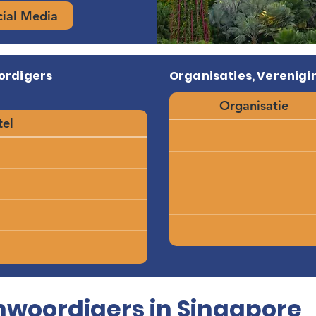
cial Media
ordigers
Organisaties, Verenigi
Organisatie
tel
woordigers in Singapore