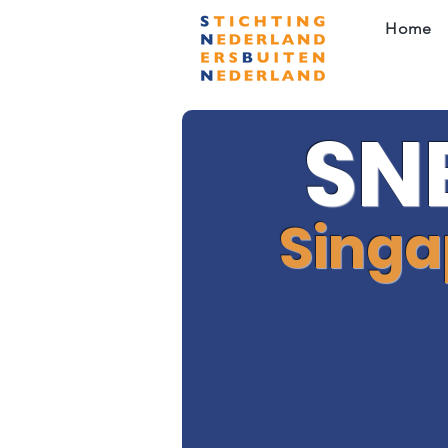
Home
SN
Singa