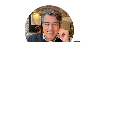
Berry Drijsen
Ton Pennings