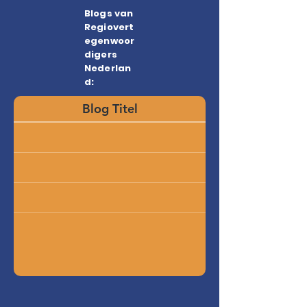
Blogs van
Regiovert
egenwoor
digers
Nederlan
d:
Blog Titel