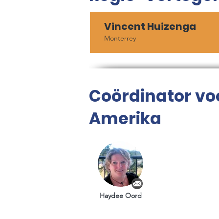
Vincent Huizenga
Monterrey
Coördinator vo
Amerika
Haydee Oord