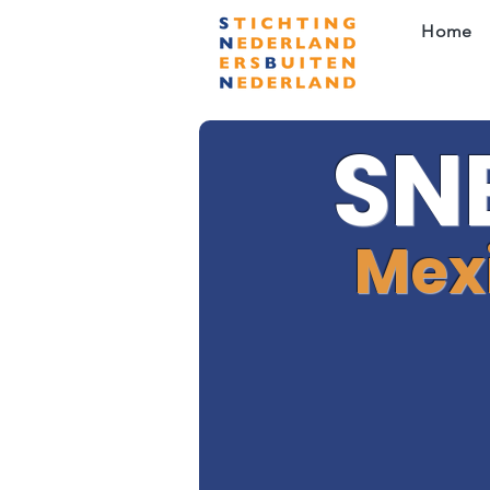
Home
SN
Mex