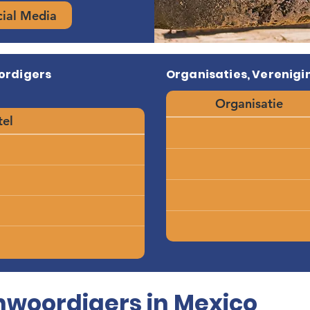
cial Media
ordigers
Organisaties, Verenigin
Organisatie
tel
woordigers in Mexico