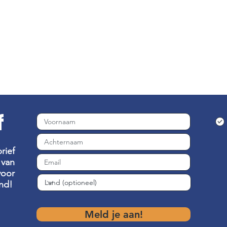
f
rief
van
voor
nd!
Meld je aan!