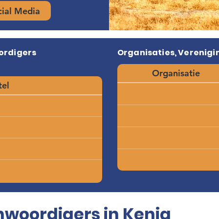
cial Media
ordigers
Organisaties, Verenigin
Organisatie
tel
woordigers in Kenia