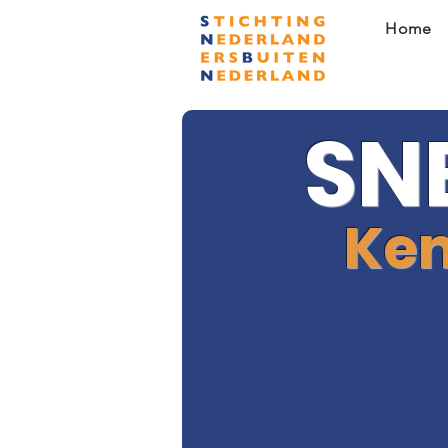
Home
SN
Ken