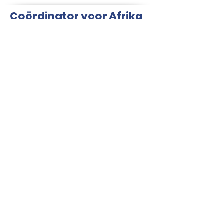
Coördinator voor Afrika
en West-Azië
Marloes Abeling
Nieuwsbrief
Meld je aan voor de nieuwsbrief
en blijf op de hoogte van
belangrijke ontwikkelingen voor
Nederlanders buiten Nederland!