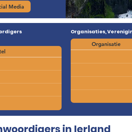
cial Media
ordigers
Organisaties, Verenigin
Organisatie
tel
woordigers in Ierland