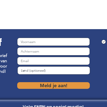
f
rief
van
voor
nd!
Meld je aan!
Volg SNBN op social media!