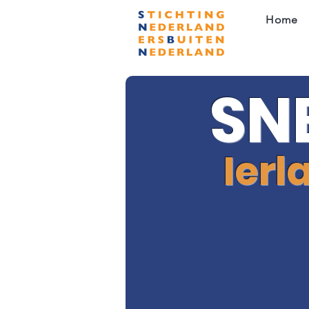
Home
SN
Ierl