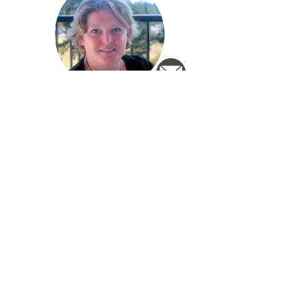
Haydee Oord
Maud Hoogenboom
Nieuwsbrief
Meld je aan voor de nieuwsbrief