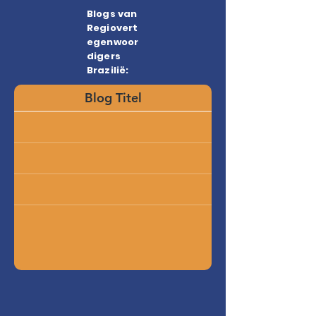
Blogs van
Regiovert
egenwoor
digers
Brazilië:
Blog Titel