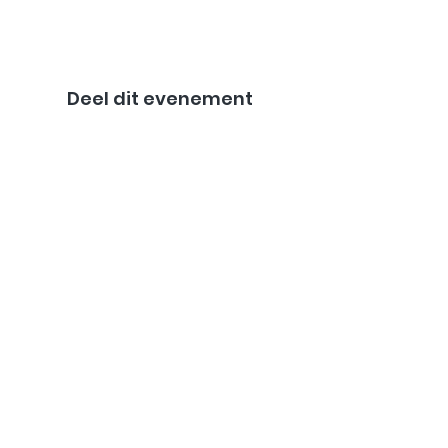
Deel dit evenement
Nieuwsbrief
Meld je aan voor de nieuwsbrief
en blijf op de hoogte van
belangrijke ontwikkelingen voor
Nederlanders buiten Nederland!