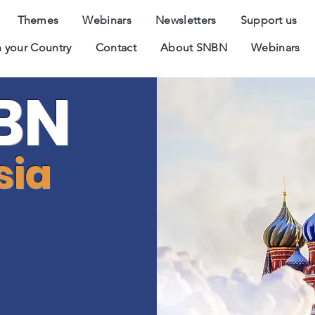
Themes
Webinars
Newsletters
Support us
 your Country
Contact
About SNBN
Webinars
BN
sia