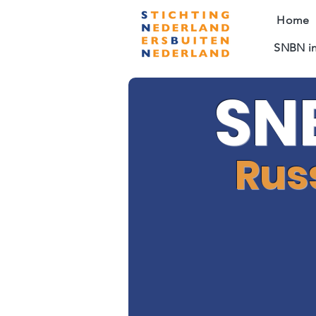
Home
SNBN in
SN
Rus