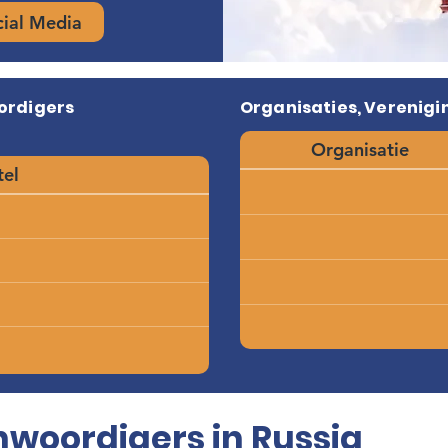
cial Media
ordigers
Organisaties, Verenigin
Organisatie
tel
woordigers in Russia