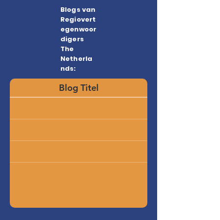
Blogs van
Regiovert
egenwoor
digers
The
Netherla
nds:
Blog Titel