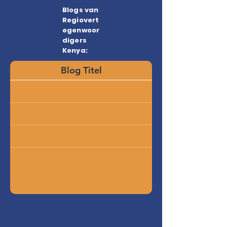
Blogs van
Regiovert
egenwoor
digers
Kenya:
Blog Titel