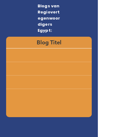
Blogs van
Regiovert
egenwoor
digers
Egypt:
Blog Titel