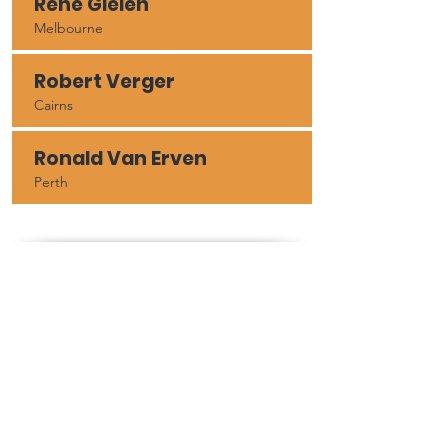
Rene Gielen
Melbourne
Robert Verger
Cairns
Ronald Van Erven
Perth
Coordinator for
Australia and New
Zealand