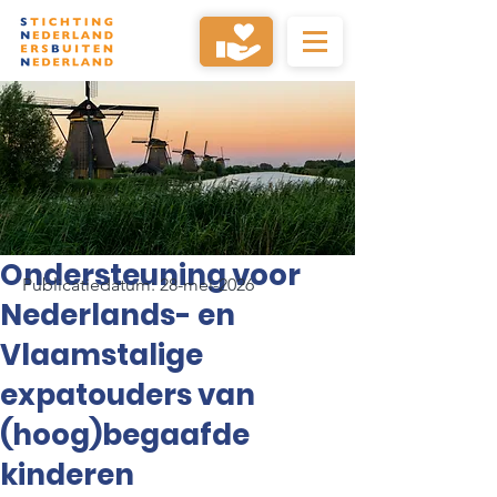
Ondersteuning voor
Publicatiedatum: 28-mei-2026
Nederlands- en
Vlaamstalige
expatouders van
(hoog)begaafde
kinderen